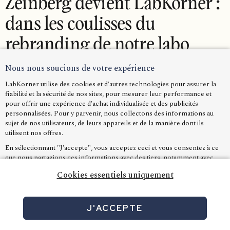
Zeinberg devient LabKorner :
dans les coulisses du
rebranding de notre labo
photo !
Nous nous soucions de votre expérience
LabKorner utilise des cookies et d'autres technologies pour assurer la
fiabilité et la sécurité de nos sites, pour mesurer leur performance et
2024-03-25
pour offrir une expérience d'achat individualisée et des publicités
personnalisées. Pour y parvenir, nous collectons des informations au
sujet de nos utilisateurs, de leurs appareils et de la manière dont ils
utilisent nos offres.
En sélectionnant "J'accepte", vous acceptez ceci et vous consentez à ce
que nous partagions ces informations avec des tiers, notamment avec
nos partenaires marketing, comme Google Ads. Dans le cas où vous
Cookies essentiels uniquement
refusez, nous utiliserons uniquement les cookies indispensables et vous
ne pourrez malheureusement recevoir aucun contenu personnalisé
Une nouvelle identité pour le laboratoire LabKorner !
Découvrez LabKorner, nouvelle identité du laboratoire
J'ACCEPTE
CRÉER MON ŒUVRE
photographique LabKorner et partenaire privilégié des