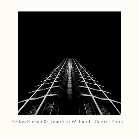
YellowKorner © Jonathan Walland - Centre Point