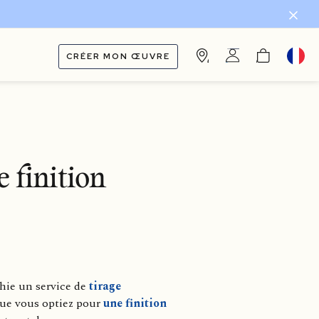
CRÉER MON ŒUVRE
 finition
hie un service de
tirage
Que vous optiez pour
une finition