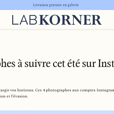
Livraison gratuite en galerie
hes à suivre cet été sur In
élargir vos horizons. Ces 4 photographes aux comptes Instagra
on et l’évasion.