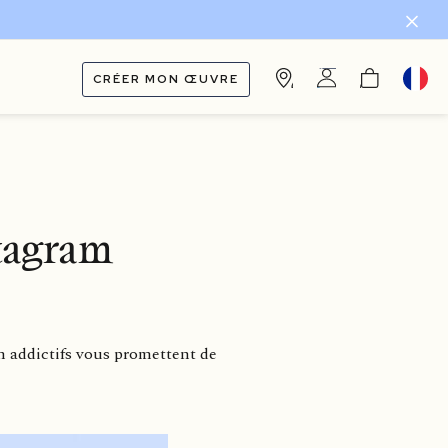
CRÉER MON ŒUVRE
stagram
m addictifs vous promettent de