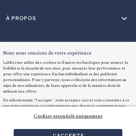
À PROPOS
AIDE
Nous nous soucions de votre expérience
LabKorner utilise des cookies et d'autres technologies pour assurer la
fiabilité et la sécurité de nos sites, pour mesurer leur performance et
LANGUE
pour offrir une expérience d'achat individualisée et des publicités
personnalisées. Pour y parvenir, nous collectons des informations au
sujet de nos utilisateurs, de leurs appareils et de la manière dont ils
utilisent nos offres.
En sélectionnant "J'accepte", vous acceptez ceci et vous consentez à ce
que nous partagions ces informations avec des tiers, notamment avec
nos partenaires marketing, comme Google Ads. Dans le cas où vous
Cookies essentiels uniquement
refusez, nous utiliserons uniquement les cookies indispensables et vous
ne pourrez malheureusement recevoir aucun contenu personnalisé
J'ACCEPTE